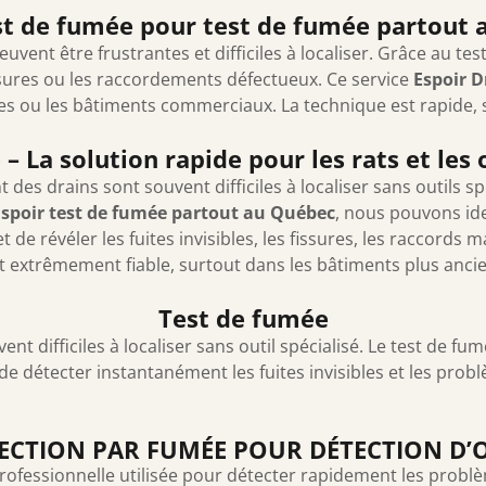
st de fumée pour test de fumée partout
vent être frustrantes et difficiles à localiser. Grâce au te
issures ou les raccordements défectueux. Ce service
Espoir D
es ou les bâtiments commerciaux. La technique est rapide, 
– La solution rapide pour les rats et les
es drains sont souvent difficiles à localiser sans outils sp
Espoir test de fumée partout au Québec
, nous pouvons ide
e révéler les fuites invisibles, les fissures, les raccords m
et extrêmement fiable, surtout dans les bâtiments plus anc
Test de fumée
t difficiles à localiser sans outil spécialisé. Le test de f
de détecter instantanément les fuites invisibles et les prob
PECTION PAR FUMÉE POUR DÉTECTION D’O
ofessionnelle utilisée pour détecter rapidement les probl