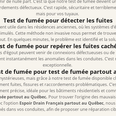
ir de nulle part. C’est là que notre test de fumée devient un
ccordements défectueux. C’est rapide, sécuritaire et terriblem
mais pour vos tuyaux.
Test de fumée pour détecter les fuites
ment utile dans les résidences anciennes, où les systèmes 
mulés. Cette méthode non invasive nous permet de trouver 
ut. En quelques minutes, le problème est identifié et la so
st de fumée pour repérer les fuites cach
s d’égout peuvent venir de connexions défectueuses ou de fu
ent instantanément les anomalies dans les conduites. C’est r
exceptionnelle.
st de fumée pour test de fumée partout
ystérieuses, mais grâce à notre test de fumée disponible 
ment fuites, fissures et raccordements problématiques. C’es
ent précise, idéale pour les bâtiments résidentiels et com
umée partout au Québec.
Pour trouver l’origine des mauvaise
c l’option
Espoir Drain Français partout au Québec
, nous
és dans vos conduites, afin de proposer une réparation ci