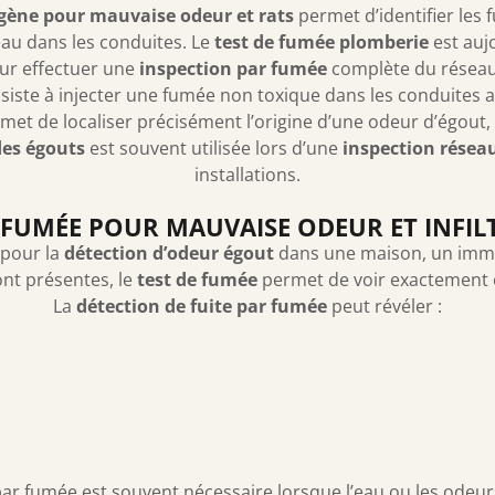
gène pour mauvaise odeur et rats
permet d’identifier les f
d’eau dans les conduites. Le
test de fumée plomberie
est auj
our effectuer une
inspection par fumée
complète du réseau
iste à injecter une fumée non toxique dans les conduites af
met de localiser précisément l’origine d’une odeur d’égout
des égouts
est souvent utilisée lors d’une
inspection résea
installations.
 FUMÉE POUR MAUVAISE ODEUR ET INFI
 pour la
détection d’odeur égout
dans une maison, un imm
nt présentes, le
test de fumée
permet de voir exactement 
La
détection de fuite par fumée
peut révéler :
ar fumée est souvent nécessaire lorsque l’eau ou les odeurs