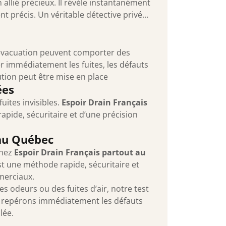
 allié précieux. Il révèle instantanément
ent précis. Un véritable détective privé…
d’évacuation peuvent comporter des
immédiatement les fuites, les défauts
lution peut être mise en place
ées
ites invisibles.
Espoir Drain Français
apide, sécuritaire et d’une précision
 au Québec
chez
Espoir Drain Français partout au
t une méthode rapide, sécuritaire et
merciaux.
s odeurs ou des fuites d’air, notre test
 repérons immédiatement les défauts
blée.