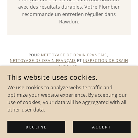
avec des résultats durables. Votre Plombier
recommande un entretien régulier dans
Rawdon.
POUR
NETTOYAGE DE DRAIN FRANÇAIS
,
NETTOYAGE DE DRAIN FRANÇAIS
ET
INSPECTION DE DRAIN
FRANÇAIS
PLOMBIER POUR
TEST DE FUMÉE
PARTOUT AU QUÉBEC.
This website uses cookies.
PLOMBIER POUR
LOCALISATION DE DRAIN
PARTOUT AU
QUÉBEC
We use cookies to analyze website traffic and
NETTOYAGE DE DRAIN FRANÇAIS PARTOUT AU QUÉBEC
URGNECE PLOMBIER PARTOUT AU QUÉBEC
optimize your website experience. By accepting our
use of cookies, your data will be aggregated with all
Débouchage
other user data.
Réparation de fissure
Fissures de béton
DECLINE
ACCEPT